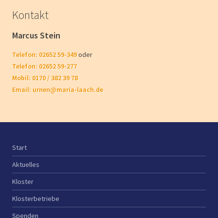
Kontakt
Marcus Stein
Telefon: 02652 59-349
oder
Telefon: 02652 59-277
Mobil: 0170 / 382 39 78
Email:
urnen@maria-laach.de
Start
Aktuelles
Kloster
Klosterbetriebe
Spenden