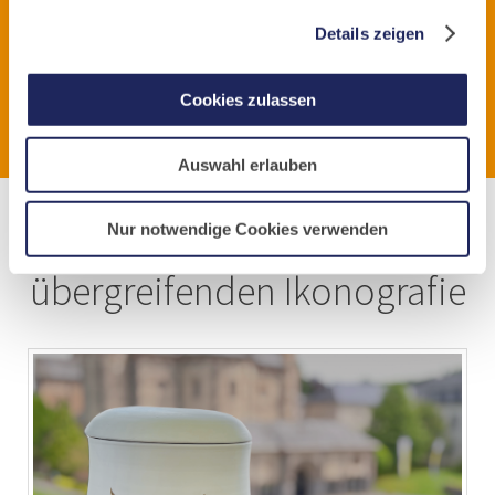
Wir bieten Ihnen eine übergreifende
Details zeigen
Ikonografie auf allen Materialien. Direkt
aus einer Hand.
Cookies zulassen
Auswahl erlauben
Nur notwendige Cookies verwenden
Beispiel einer
übergreifenden Ikonografie